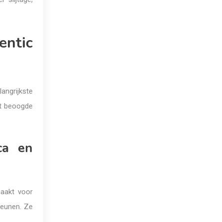
entic
angrijkste
et beoogde
ca en
maakt voor
teunen. Ze