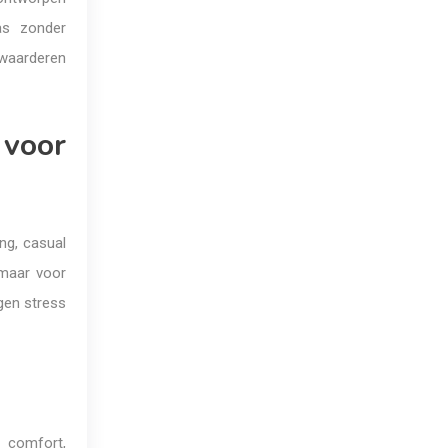
cas zonder
s waarderen
 voor
ing, casual
 maar voor
egen stress
t comfort,