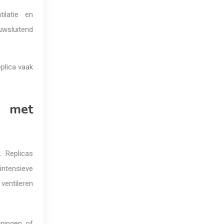
ilatie en
auwsluitend
eplica vaak
s met
. Replicas
intensieve
ventileren
iningen of