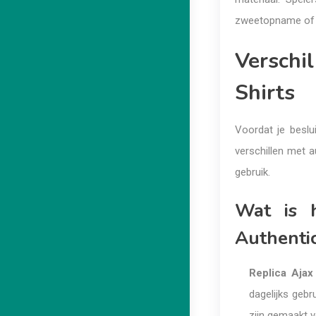
zweetopname of ui
Verschi
Shirts
Voordat je beslui
verschillen met a
gebruik.
Wat is h
Authentic
Replica Ajax 
dagelijks geb
zijn gemaakt 