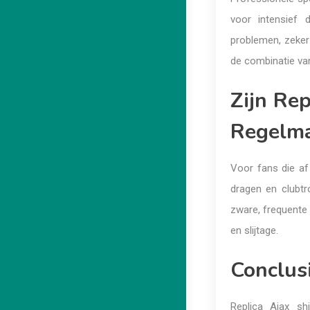
voor intensief 
problemen, zeker 
de combinatie van
Zijn Rep
Regelma
Voor fans die af e
dragen en clubt
zware, frequente 
en slijtage.
Conclus
Replica Ajax shi