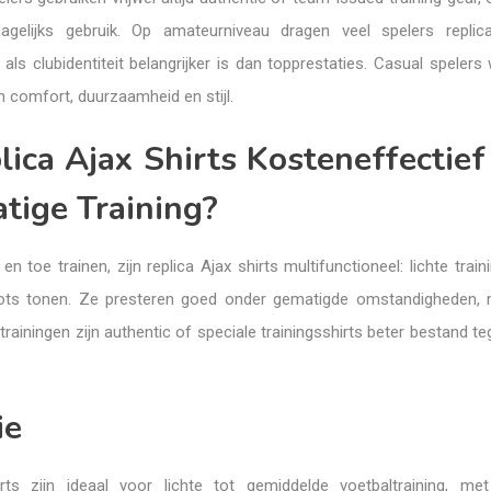
dagelijks gebruik. Op amateurniveau dragen veel spelers repli
als clubidentiteit belangrijker is dan topprestaties. Casual speler
 comfort, duurzaamheid en stijl.
lica Ajax Shirts Kosteneffectief
tige Training?
n toe trainen, zijn replica Ajax shirts multifunctioneel: lichte train
rots tonen. Ze presteren goed onder gematigde omstandigheden,
trainingen zijn authentic of speciale trainingsshirts beter bestand t
ie
rts zijn ideaal voor lichte tot gemiddelde voetbaltraining, me