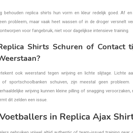
 behouden replica shirts hun vorm en kleur redelijk goed. Af en
en probleem, maar vaak heet wassen of in de droger versnelt ve
 ontworpen voor fangebruik, niet voor dagelijkse intensieve training.
eplica Shirts Schuren of Contact t
 Weerstaan?
ekent ook weerstand tegen wrijving en lichte slijtage. Lichte aa
 of sportschoolbanken schuiven, zijn meestal geen probleem. I
herhaaldelijke wrijving kunnen kleine pilling of snagging veroorzaken
rmt dit zelden een issue.
Voetballers in Replica Ajax Shir
lers gebruiken vrijwel altijd authentic of team-issued training gear