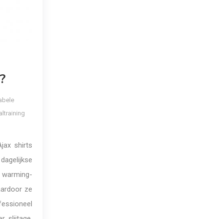
?
abele
ltraining
jax shirts
agelijkse
f warming-
aardoor ze
fessioneel
 slijtage,