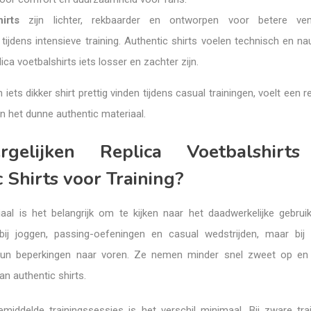
irts
zijn lichter, rekbaarder en ontworpen voor betere vent
 tijdens intensieve training. Authentic shirts voelen technisch en n
plica voetbalshirts iets losser en zachter zijn.
iets dikker shirt prettig vinden tijdens casual trainingen, voelt een r
 het dunne authentic materiaal.
gelijken Replica Voetbalshirt
 Shirts voor Training?
aal is het belangrijk om te kijken naar het daadwerkelijke gebruik
ij joggen, passing-oefeningen en casual wedstrijden, maar bij 
hun beperkingen naar voren. Ze nemen minder snel zweet op en 
an authentic shirts.
middelde trainingssessies is het verschil minimaal. Bij zware tra