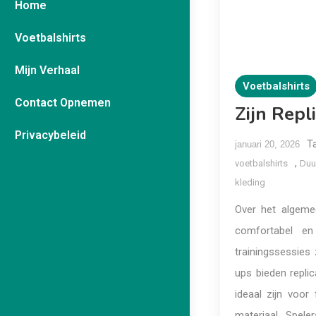
Home
Voetbalshirts
Mijn Verhaal
Voetbalshirts
Contact Opnemen
Zijn Repl
Privacybeleid
T
januari 20, 2026
,
voetbalshirts
Duu
kleding
Over het algemee
comfortabel en 
trainingssessies 
ups bieden repli
ideaal zijn voor
materiaal. Spele