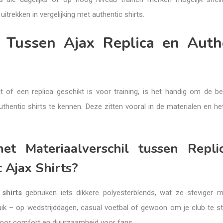
trekken in vergelijking met authentic shirts.
l Tussen Ajax Replica en Auth
t of een replica geschikt is voor training, is het handig om de bel
uthentic shirts te kennen. Deze zitten vooral in de materialen en h
et Materiaalverschil tussen Repli
 Ajax Shirts?
shirts
gebruiken iets dikkere polyesterblends, wat ze steviger 
ruik – op wedstrijddagen, casual voetbal of gewoon om je club te s
voor comfort en duurzaamheid voor fans.