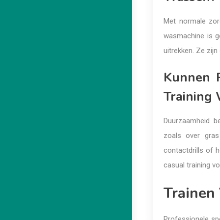
Met normale zorg
wasmachine is ge
uitrekken. Ze zijn
Kunnen R
Training
Duurzaamheid bet
zoals over gras
contactdrills of 
casual training vo
Trainen 
Professionele spe