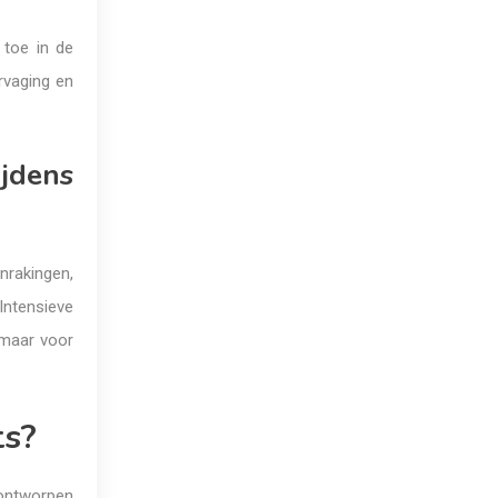
 toe in de
rvaging en
ijdens
nrakingen,
ntensieve
, maar voor
ts?
, ontworpen