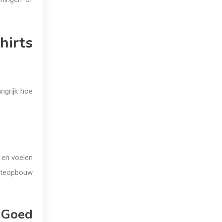
hirts
angrijk hoe
n en voelen
rmteopbouw
 Goed