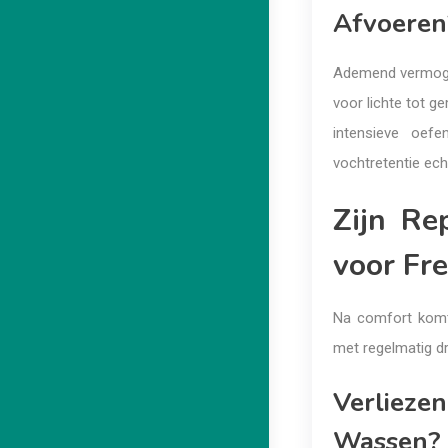
Afvoeren
Ademend vermogen
voor lichte tot g
intensieve oefe
vochtretentie ech
Zijn Re
voor Fr
Na comfort komt 
met regelmatig d
Verliezen
Wassen?