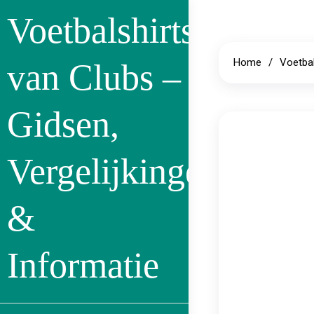
Skip
Voetbalshirts
to
content
Home
Voetbal
van Clubs –
Gidsen,
Vergelijkingen
&
Informatie