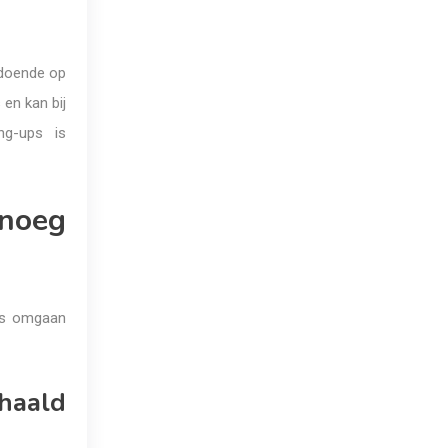
ldoende op
 en kan bij
ng-ups is
enoeg
rts omgaan
rhaald