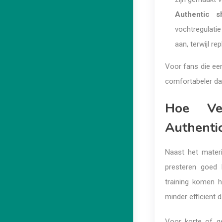
Authentic sh
vochtregulatie
aan, terwijl re
Voor fans die een 
comfortabeler dan
Hoe Ver
Authentic
Naast het materi
presteren goed b
training komen 
minder efficiënt d
Voor korte of ge