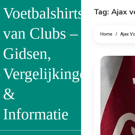
Skip
Voetbalshirts
Tag:
Ajax v
to
content
van Clubs –
Home
Ajax Vo
Gidsen,
Vergelijkingen
&
Informatie