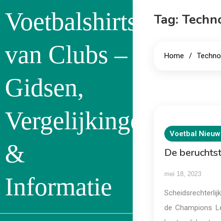
Skip
Voetbalshirts
Tag:
Techno
to
content
van Clubs –
Home
Techno
Gidsen,
Vergelijkingen
Voetbal Nieuw
&
De beruchtst
mei 18, 2023
Informatie
Scheidsrechterlij
de Champions Lea