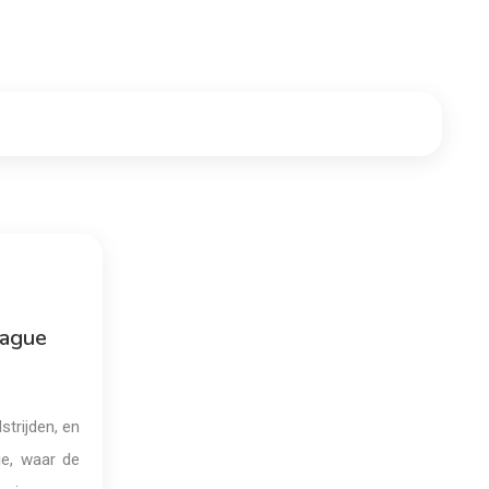
eague
strijden, en
ie, waar de