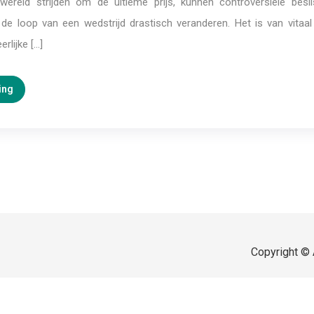
wereld strijden om de ultieme prijs, kunnen controversiële besl
de loop van een wedstrijd drastisch veranderen. Het is van vitaal
rlijke […]
ing
Copyright © 