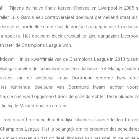
l’ – Tijdens de halve finale tussen Chelsea en Liverpool in 2005 
aller Luis Garcia een controversieel doelpunt dat bekend staat als
idsrechter oordeelde dat de bal de doellijn had gepasseerd, ondanks
a-spelers. Het doelpunt bleek cruciaal te zijn, aangezien Liverpoo
e en later de Champions League won.
ltdown’ – In de kwartfinale van de Champions League in 2013 tusse
alaga speelde de scheidsrechter een dubieuze rol. Malaga leidde 
inuten van de wedstrijd, maar Dortmund scoorde twee doel
d. Het winnende doelpunt van Dortmund kwam echter voor
tie, die niet werd opgemerkt door de scheidsrechter. Deze blunder z
tie bij de Malaga-spelers en fans.
 tonen aan hoe scheidsrechterlijke blunders kunnen leiden tot co
 Champions League. Het is belangrijk om te erkennen dat scheidsre
n kunnen maken en dat dit deel uitmaakt van het spel. In de volgen