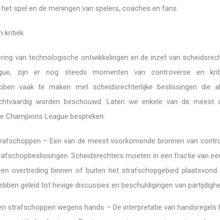
 het spel en de meningen van spelers, coaches en fans.
 kritiek
ring van technologische ontwikkelingen en de inzet van scheidsrech
ue, zijn er nog steeds momenten van controverse en krit
bben vaak te maken met scheidsrechterlijke beslissingen die al
rechtvaardig worden beschouwd. Laten we enkele van de meest o
de Champions League bespreken:
trafschoppen – Een van de meest voorkomende bronnen van contro
trafschopbeslissingen. Scheidsrechters moeten in een fractie van e
een overtreding binnen of buiten het strafschopgebied plaatsvon
ebben geleid tot hevige discussies en beschuldigingen van partijdighe
en strafschoppen wegens hands – De interpretatie van handsregels 