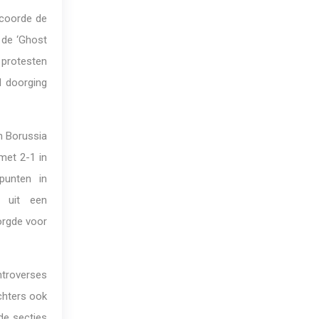
scoorde de
 de ‘Ghost
 protesten
l doorging
n Borussia
met 2-1 in
punten in
t uit een
orgde voor
ntroverses
chters ook
de secties