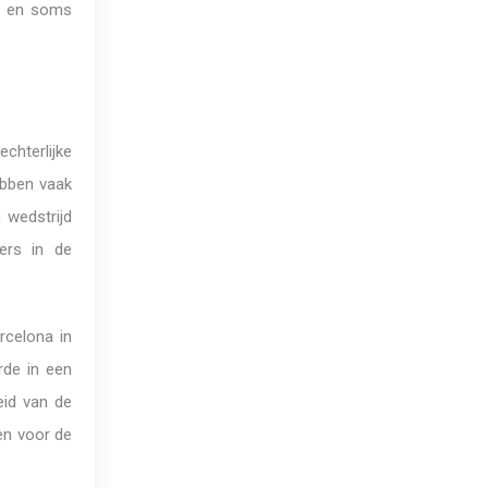
e en soms
chterlijke
ebben vaak
wedstrijd
ers in de
rcelona in
rde in een
eid van de
en voor de