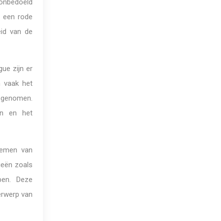
 onbedoeld
s een rode
eid van de
ue zijn er
n vaak het
n genomen.
en en het
 nemen van
ieën zoals
pen. Deze
derwerp van