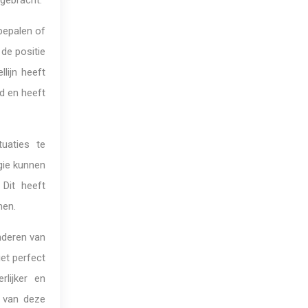
gebracht.
 bepalen of
 de positie
lijn heeft
d en heeft
uaties te
gie kunnen
 Dit heeft
men.
nderen van
et perfect
lijker en
t van deze