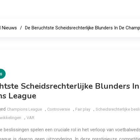
l Nieuws
De Beruchtste Scheidsrechterlijke Blunders In De Cham
s
tste Scheidsrechterlijke Blunders I
ns League
ged
,
,
,
Champions League
Controversie
Fair play
Scheidsrechterlijke besl
,
wikkelingen
VAR
ke beslissingen spelen een cruciale rol in het verloop van voetbalweds
gue is daarop geen uitzondering. In deze prestigieuze competiti