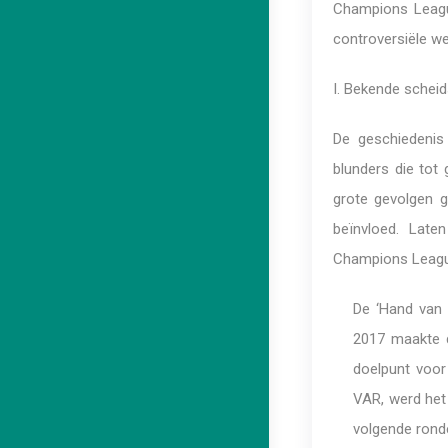
Champions Leagu
controversiële we
I. Bekende scheid
De geschiedenis
blunders die tot
grote gevolgen 
beïnvloed. Late
Champions Leagu
De ‘Hand van 
2017 maakte d
doelpunt voor
VAR, werd het
volgende rond