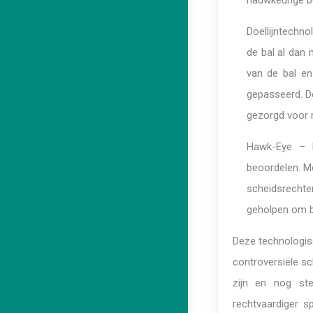
nauwkeurige b
Doellijntechno
de bal al dan 
van de bal en
gepasseerd. D
gezorgd voor m
Hawk-Eye – H
beoordelen. M
scheidsrechte
geholpen om b
Deze technologisc
controversiële sc
zijn en nog ste
rechtvaardiger s