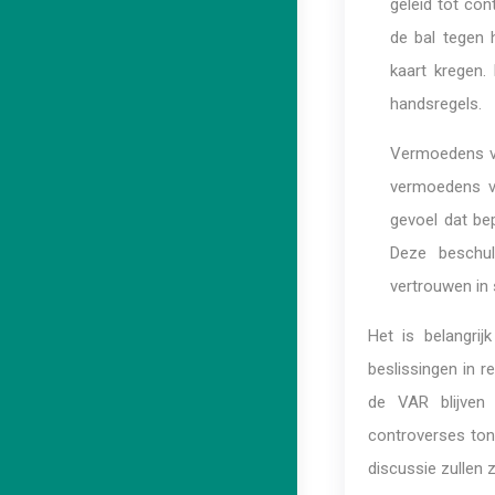
geleid tot co
de bal tegen 
kaart kregen. 
handsregels.
Vermoedens va
vermoedens va
gevoel dat be
Deze beschul
vertrouwen in
Het is belangri
beslissingen in r
de VAR blijven
controverses tone
discussie zullen zi