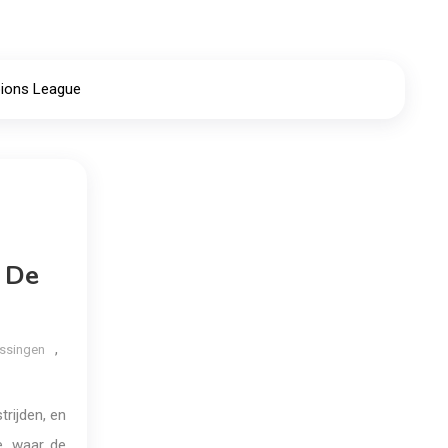
pions League
n De
,
issingen
trijden, en
e, waar de