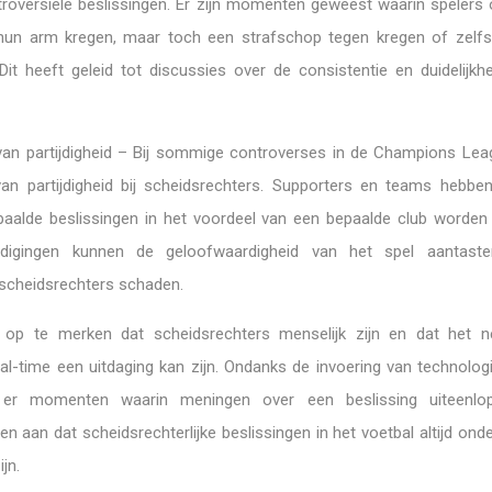
ntroversiële beslissingen. Er zijn momenten geweest waarin spelers
hun arm kregen, maar toch een strafschop tegen kregen of zelf
Dit heeft geleid tot discussies over de consistentie en duidelijkh
n partijdigheid – Bij sommige controverses in de Champions Leag
n partijdigheid bij scheidsrechters. Supporters en teams hebbe
paalde beslissingen in het voordeel van een bepaalde club worde
digingen kunnen de geloofwaardigheid van het spel aantast
 scheidsrechters schaden.
jk op te merken dat scheidsrechters menselijk zijn en dat het
eal-time een uitdaging kan zijn. Ondanks de invoering van technolog
 er momenten waarin meningen over een beslissing uiteenlo
n aan dat scheidsrechterlijke beslissingen in het voetbal altijd on
jn.