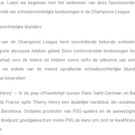
e. Laten we beginnen met het verkennen van deze fascinerend
reld van scheidsrechterlijke beslissingen in de Champions League.
srechterlijke blunders
 van de Champions League kent verschillende bekende scheidsre
 grote discussie hebben geleid. Deze controversiële beslissingen h
gehad voor de teams en hebben soms zelfs de uitkomst van een 
n we enkele van de meest opvallende scheidsrechterlijke blund
e bespreken:
Henry’ – In de play-offwedstrijd tussen Paris Saint-Germain en Ba
e Franse spits Thierry Henry een duidelijke handsbal, die resultee
 Barcelona. Ondanks protesten van PSG-spelers en de aanwezigh
 doelpunt goedgekeurd en miste PSG de kans om zich te kwalificer
e.