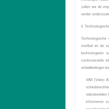
zullen we de imp
verder onderzoek
II. Technologisch
Technologische 
voetbal en de sc
technologieën i
controversiële s
ontwikkelingen be
VAR (Video A
scheidsrechte
videobeelden k
informeren ov