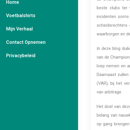
Home
beste clubs ter 
Voetbalshirts
incidenten soms 
scheidsrechters 
Mijn Verhaal
waarborgen en de
Contact Opnemen
In deze blog duik
Privacybeleid
van de Champions
loep nemen en a
Daarnaast zullen
(VAR), bij het ve
van arbitrage.
Het doel van dez
belang van nauwk
op gang brengen 