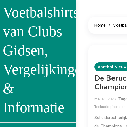
Skip
Voetbalshirts
to
content
Home
Voetba
van Clubs –
Gidsen,
Vergelijkingen
Voetbal Nieuw
De Beruch
&
Champio
Tag
mei 18, 2023
Informatie
Technologische ont
Scheidsrechterlij
de Champions Lea