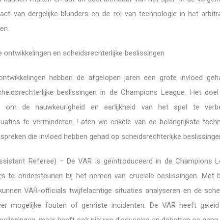
act van dergelijke blunders en de rol van technologie in het arbit
en.
e ontwikkelingen en scheidsrechterlijke beslissingen
ontwikkelingen hebben de afgelopen jaren een grote invloed ge
heidsrechterlijke beslissingen in de Champions League. Het doe
s om de nauwkeurigheid en eerlijkheid van het spel te verb
ituaties te verminderen. Laten we enkele van de belangrijkste tech
spreken die invloed hebben gehad op scheidsrechterlijke beslissinge
ssistant Referee) – De VAR is geïntroduceerd in de Champions 
rs te ondersteunen bij het nemen van cruciale beslissingen. Met 
unnen VAR-officials twijfelachtige situaties analyseren en de sche
er mogelijke fouten of gemiste incidenten. De VAR heeft gelei