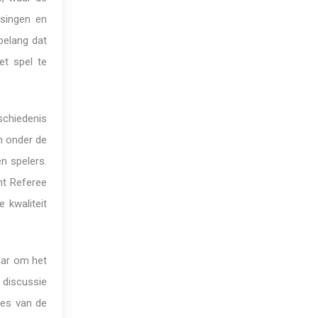
ssingen en
belang dat
et spel te
schiedenis
n onder de
n spelers.
nt Referee
 kwaliteit
aar om het
 discussie
ces van de