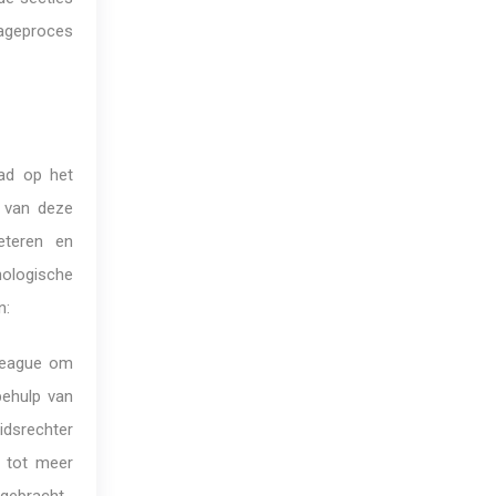
rageproces
had op het
l van deze
eteren en
nologische
n:
League om
behulp van
idsrechter
d tot meer