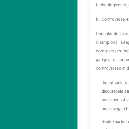
technologieën op
III. Controverse en
Ondanks de invoe
Champions Leag
controverses he
partijdig of on
controverses in 
Discutabele s
discutabele s
beslissen of 
beslissingen h
Rode kaarten 