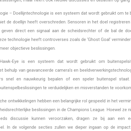
eslissingen, maar heeft ook nieuwe discussies en debatten op gang 
logie – Doellijntechnologie is een systeem dat wordt gebruikt om te
niet de doellijn heeft overschreden. Sensoren in het doel registreren
 geven direct een signaal aan de scheidsrechter of de bal de doel
eze technologie heeft controverses zoals de ‘Ghost Goal’ verminder
eer objectieve beslissingen.
awk-Eye is een systeem dat wordt gebruikt om buitenspelsit
et behulp van geavanceerde camera’s en beeldverwerkingstechnolo
rs snel en nauwkeurig bepalen of een speler buitenspel staat.
uitenspelbeslissingen te verduidelijken en misverstanden te voorko
he ontwikkelingen hebben een belangrijke rol gespeeld in het vermi
heidsrechterlijke beslissingen in de Champions League. Hoewel ze ni
eds discussie kunnen veroorzaken, dragen ze bij aan een eer
pel. In de volgende secties zullen we dieper ingaan op de impac