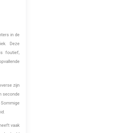
ters in de
iek. Deze
s foutief,
pvallende
verse zijn
en seconde
d. Sommige
id.
heeft vaak