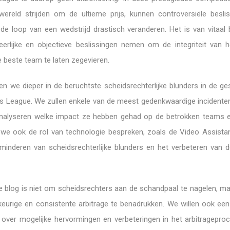
wereld strijden om de ultieme prijs, kunnen controversiële besli
de loop van een wedstrijd drastisch veranderen. Het is van vitaal 
eerlijke en objectieve beslissingen nemen om de integriteit van h
 beste team te laten zegevieren.
en we dieper in de beruchtste scheidsrechterlijke blunders in de ge
 League. We zullen enkele van de meest gedenkwaardige incidente
nalyseren welke impact ze hebben gehad op de betrokken teams e
 we ook de rol van technologie bespreken, zoals de Video Assista
rminderen van scheidsrechterlijke blunders en het verbeteren van de
e blog is niet om scheidsrechters aan de schandpaal te nagelen, m
eurige en consistente arbitrage te benadrukken. We willen ook een
over mogelijke hervormingen en verbeteringen in het arbitragepro