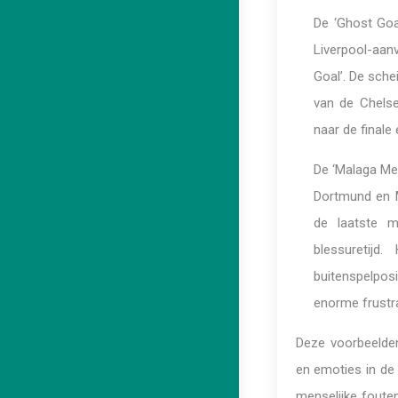
De ‘Ghost Goa
Liverpool-aanv
Goal’. De sche
van de Chelse
naar de final
De ‘Malaga Me
Dortmund en M
de laatste m
blessuretij
buitenspelposi
enorme frustra
Deze voorbeelden
en emoties in de
menselijke foute