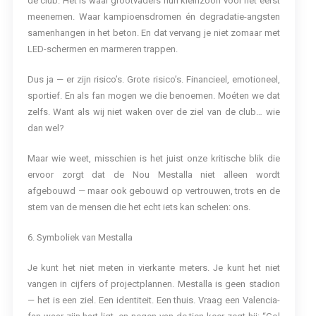
de club. Het is waar grootvaders hun kleinzoon voor het eerst
meenemen. Waar kampioensdromen én degradatie-angsten
samenhangen in het beton. En dat vervang je niet zomaar met
LED-schermen en marmeren trappen.
Dus ja — er zijn risico’s. Grote risico’s. Financieel, emotioneel,
sportief. En als fan mogen we die benoemen. Moéten we dat
zelfs. Want als wij niet waken over de ziel van de club… wie
dan wel?
Maar wie weet, misschien is het juist onze kritische blik die
ervoor zorgt dat de Nou Mestalla niet alleen wordt
afgebouwd — maar ook gebouwd op vertrouwen, trots en de
stem van de mensen die het echt iets kan schelen: ons.
6. Symboliek van Mestalla
Je kunt het niet meten in vierkante meters. Je kunt het niet
vangen in cijfers of projectplannen. Mestalla is geen stadion
— het is een ziel. Een identiteit. Een thuis. Vraag een Valencia-