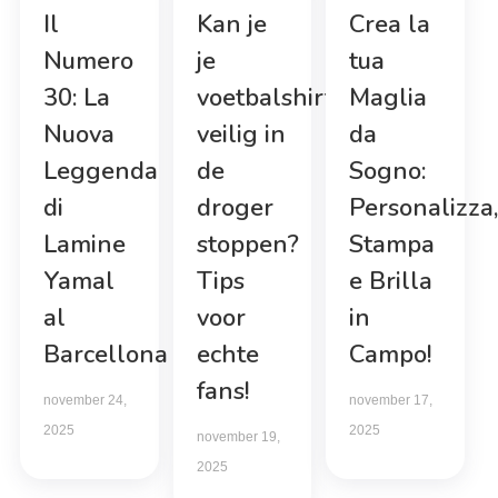
Il
Kan je
Crea la
Numero
je
tua
30: La
voetbalshirt
Maglia
Nuova
veilig in
da
Leggenda
de
Sogno:
di
droger
Personalizza,
Lamine
stoppen?
Stampa
Yamal
Tips
e Brilla
al
voor
in
Barcellona
echte
Campo!
fans!
november 24,
november 17,
2025
2025
november 19,
2025