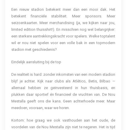
Een nieuw stadion betekent meer dan een mooi dak. Het
betekent financiële stabiliteit. Meer sponsors. Meer
seizoenkaarten. Meer merchandising (ja, we kijken naar jou,
limited edition thuisshirt!). En misschien nog wel belangrijker:
een sterkere aantrekkingskracht voor spelers. Welke toptalent
wil er nou niet spelen voor een volle bak in een topmodern
stadion met geschiedenis?
Eindelijk aansluiting bij de top
De realiteit is hard: zonder inkomsten van een modern stadion
blijf je achter. Kijk naar clubs als Atlético, Betis, Bilbao —
allemaal hebben ze geïnvesteerd in hun thuisbasis, en
plukken daar sportief én financieel de vruchten van. De Nou
Mestalla geeft ons die kans. Geen achterhoede meer. Maar
meedoen, vooraan, waar we horen.
Kortom: hoe graag we ook vasthouden aan het oude, de
voordelen van de Nou Mestalla zijn niet te negeren. Het is tijd