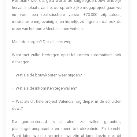
Het plan? Met dat geld wordt de stilgelegde bouw eindelijk
hervat. In plaats van het oorspronkelijke megaproject gaan we
nu voor een realistischere versie: ±70.000 zitplaatsen,
moderner, energiezuiniger, en hopelijk zó ingericht dat ook de
sfeer van het oude Mestalla mee verhuist.
Maar de zorgen? Die zijn niet weg.
Want met zulke bedragen op tafel komen automatisch ook
de vragen:
– Wat als de bouwkosten weer stijgen?
– Wat als de inkomsten tegenvallen?
– Wat als dit hele project Valencia nóg dieper in de schulden
duwt?
De gemeenteraad is al alert: ze willen garanties,
planningstransparantie en meer betrokkenheid. En terecht.
Want laten we niet vergeten: wij zijn al jaren bezig met dit