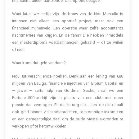
financiën… alleen dan zonder Champions League.
Want laten we eerlijk zijn: de bouw van de Nou Mestalla is
intussen niet alleen een sportief project, maar ook een
financieel mijnenveld. Een operatie waar zelfs accountants
nachtmerries van krijgen. En de fans? Die hebben inmiddels
een masterdiploma voetbalfinanciën gehaald — of ze willen
of niet.
Waar komt dat geld vandaan?
Nou, uit verschillende hoeken. Denk aan een lening van €80
miljoen van LaLiga, financiële injecties van Bibium Capital en
— jawel — zelfs hulp van Goldman Sachs, alsof we een
Fortune 500-bedrijf zijn in plaats van een club met meer
passie dan vermogen. En dat is nog niet alles: de club haalt
ook geld binnen via stadionrechten, toekomstige inkomsten
en een gemeentelijke deal om de oude Mestalla-gronden te
verkopen of te herontwikkelen.