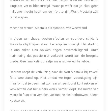
Madrid én Barcelona op de knieën zagen. Waar de Curva Nord
zingt tot ver in blessuretijd. Waar je wéét dat je club geen
miljoenen nodig heeft om een fort te zijn. Want Mestalla zélf
is het wapen.
Meer dan stenen: Mestalla als symbool van weerstand
In tijden van chaos, bestuursfouten en sportieve strijd, is
Mestalla altijd blijven staan. Letterlijk én figuurlijk. Het stadion
is ons anker. Ons bolwerk tegen onverschilligheid. Onze
herinnering dat passie niet verkocht wordt aan de hoogste
bieder. Geen marketingpraatje, maar rauwe, echte liefde.
Daarom roept de verhuizing naar de Nou Mestalla bij zoveel
fans weerstand op. Niet omdat we tegen vooruitgang zijn,
maar omdat je geen hart zomaar uit een borst kunt rukken en
verwachten dat het elders vrolijk verder klopt. De muren van
Mestalla fluisteren verhalen. Je kunt ze niet herbouwen. Alleen
koesteren.