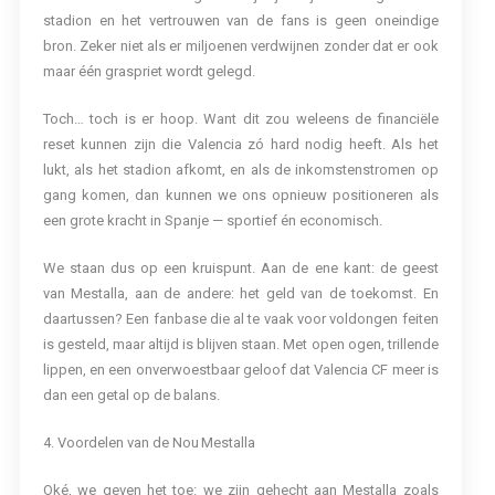
stadion en het vertrouwen van de fans is geen oneindige
bron. Zeker niet als er miljoenen verdwijnen zonder dat er ook
maar één graspriet wordt gelegd.
Toch… toch is er hoop. Want dit zou weleens de financiële
reset kunnen zijn die Valencia zó hard nodig heeft. Als het
lukt, als het stadion afkomt, en als de inkomstenstromen op
gang komen, dan kunnen we ons opnieuw positioneren als
een grote kracht in Spanje — sportief én economisch.
We staan dus op een kruispunt. Aan de ene kant: de geest
van Mestalla, aan de andere: het geld van de toekomst. En
daartussen? Een fanbase die al te vaak voor voldongen feiten
is gesteld, maar altijd is blijven staan. Met open ogen, trillende
lippen, en een onverwoestbaar geloof dat Valencia CF meer is
dan een getal op de balans.
4. Voordelen van de Nou Mestalla
Oké, we geven het toe: we zijn gehecht aan Mestalla zoals