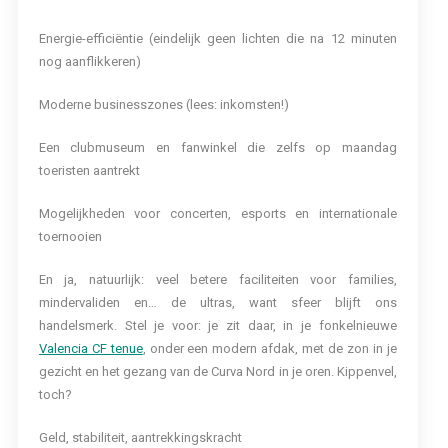
Energie-efficiëntie (eindelijk geen lichten die na 12 minuten
nog aanflikkeren)
Moderne businesszones (lees: inkomsten!)
Een clubmuseum en fanwinkel die zelfs op maandag
toeristen aantrekt
Mogelijkheden voor concerten, esports en internationale
toernooien
En ja, natuurlijk: veel betere faciliteiten voor families,
mindervaliden en… de ultras, want sfeer blijft ons
handelsmerk. Stel je voor: je zit daar, in je fonkelnieuwe
Valencia CF tenue
, onder een modern afdak, met de zon in je
gezicht en het gezang van de Curva Nord in je oren. Kippenvel,
toch?
Geld, stabiliteit, aantrekkingskracht