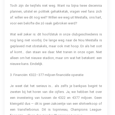
Toch zijn de twijfels niet weg. Want na bijna twee decennia
plannen, uitstel en politiek gehakketak, vragen veel fans zich
af: willen we dit nog wel? Willen we weg uit Mestalla, ons hart,
voor een belofte die zó vaak gebroken werd?
Wat wél zeker is: dit hoofdstuk in onze clubgeschiedenis is
nog lang niet voorbij. De lange weg naar de Nou Mestalla is
geplaveid met obstakels, maar ook met hoop. En als het ooit
af komt… dan staan we daar. Met tranen in onze ogen. Niet
alleen om het nieuwe stadion, maar om wat het betekent: een
nieuwe kans. Eindelijk.
3. Financiën: €322–377 miljoen financiële operatie
Je weet dat het serieus is… als zelfs je bankpas begint te
zweten bij het horen van die cijfers. Ja, we hebben het over
een investering van tussen de €322 en €377 miljoen. Geen
kleingeld dus — dit is geen zakcentje van een shirtverkoop of
een transferbonus. Dit is topniveau, Champions League-