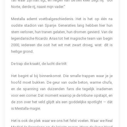
fan waar zijn hart ligt, en negen van de tien keer zegt hij: “Gol
Norte, derde rij, naast mijn vader.”
Mestalla ademt voetbalgeschiedenis. Het is het op één na
oudste stadion van Spanje. Generaties lang hebben hier hun
stem verloren, hun tranen gelaten, hun dromen gevierd. Van de
legendarische Ricardo Arias tot het magische team van begin
2000, iedereen die ooit het wit met zwart droeg, wist: dít is
heilige grond.
De trap die kraakt, de lucht die trilt
Het begint al bij binnenkomst. Die smalle trappen waar je je
hoofd moet bukken. De geur van oude beton, warme chufa,
en de spanning van duizenden fans die tegelijk inademen
voor een corner. Dat moment waarop je de tribune opstapt, en
de zon over het veld glijdt als een goddelijke spotlight — dát
is Mestalla-magie.
Het is ook de plek waar we ons het felst voelen. Waar we Real