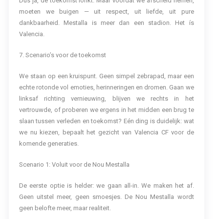
Dus ja, de toekomst lonkt. Maar voordat we afscheid nemen,
moeten we buigen — uit respect, uit liefde, uit pure
dankbaarheid. Mestalla is meer dan een stadion. Het ís
Valencia.
7. Scenario’s voor de toekomst
We staan op een kruispunt. Geen simpel zebrapad, maar een
echte rotonde vol emoties, herinneringen en dromen. Gaan we
linksaf richting vernieuwing, blijven we rechts in het
vertrouwde, of proberen we ergens in het midden een brug te
slaan tussen verleden en toekomst? Eén ding is duidelijk: wat
we nu kiezen, bepaalt het gezicht van Valencia CF voor de
komende generaties.
Scenario 1: Voluit voor de Nou Mestalla
De eerste optie is helder: we gaan all-in. We maken het af.
Geen uitstel meer, geen smoesjes. De Nou Mestalla wordt
geen belofte meer, maar realiteit.