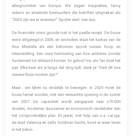
allergrootsten van Europa. We zagen maquettes, fancy
video’s en stralende bestuurders die beloftes uitspraken als
“2020 zijn we er sowieso!” Spoiler alert: nee dus.
De financiële crisis gooide roet in het paella-recept. De bouw
werd stilgelegd in 2009, en sindsdien staat het karkas van de
Nou Mestalla als een betonnen spook tussen hoop en
teleurstelling. Een ruwe herinnering aan hoe ambities zonder
fundament tot stilstand komen. En geloof me, als fan doet het
pijn. Elke keer als je langs dat ding rijdt, denk je: “Had dit óns
nieuwe thuis moeten zijn?”
Maar… we lijken nu eindelijk te bewegen. In 2025 moet de
bouw hervat worden, met een verwachte opening in de zomer
van 2027. De capaciteit wordt aangepast naar ±70.000
stoelen, moderner, duurzamer en economisch rendabeler dan
het oorspronkelijke plan. En jawel, met hulp van o.a. LaLiga,
de stad Valencia en zelfs Goldman Sachs, komt er weer leven
in het beton.