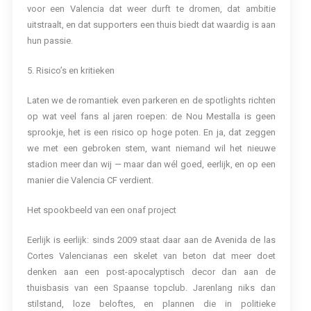
voor een Valencia dat weer durft te dromen, dat ambitie
uitstraalt, en dat supporters een thuis biedt dat waardig is aan
hun passie.
5. Risico’s en kritieken
Laten we de romantiek even parkeren en de spotlights richten
op wat veel fans al jaren roepen: de Nou Mestalla is geen
sprookje, het is een risico op hoge poten. En ja, dat zeggen
we met een gebroken stem, want niemand wil het nieuwe
stadion meer dan wij — maar dan wél goed, eerlijk, en op een
manier die Valencia CF verdient.
Het spookbeeld van een onaf project
Eerlijk is eerlijk: sinds 2009 staat daar aan de Avenida de las
Cortes Valencianas een skelet van beton dat meer doet
denken aan een post-apocalyptisch decor dan aan de
thuisbasis van een Spaanse topclub. Jarenlang niks dan
stilstand, loze beloftes, en plannen die in politieke