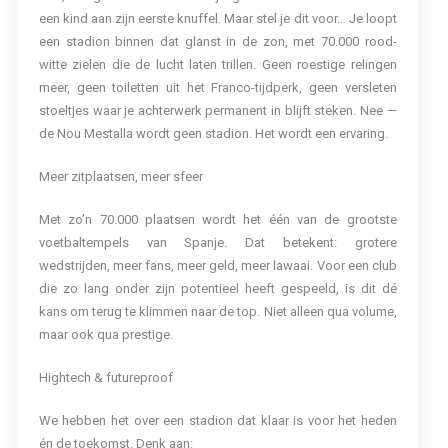
een kind aan zijn eerste knuffel. Maar stel je dit voor… Je loopt
een stadion binnen dat glanst in de zon, met 70.000 rood-
witte zielen die de lucht laten trillen. Geen roestige relingen
meer, geen toiletten uit het Franco-tijdperk, geen versleten
stoeltjes waar je achterwerk permanent in blijft steken. Nee —
de Nou Mestalla wordt geen stadion. Het wordt een ervaring.
Meer zitplaatsen, meer sfeer
Met zo’n 70.000 plaatsen wordt het één van de grootste
voetbaltempels van Spanje. Dat betekent: grotere
wedstrijden, meer fans, meer geld, meer lawaai. Voor een club
die zo lang onder zijn potentieel heeft gespeeld, is dit dé
kans om terug te klimmen naar de top. Niet alleen qua volume,
maar ook qua prestige.
Hightech & futureproof
We hebben het over een stadion dat klaar is voor het heden
én de toekomst. Denk aan: