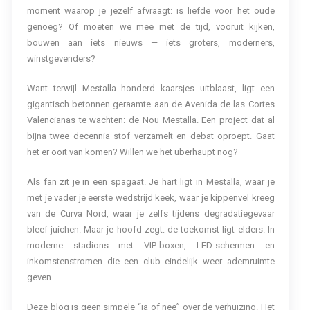
moment waarop je jezelf afvraagt: is liefde voor het oude
genoeg? Of moeten we mee met de tijd, vooruit kijken,
bouwen aan iets nieuws — iets groters, moderners,
winstgevenders?
Want terwijl Mestalla honderd kaarsjes uitblaast, ligt een
gigantisch betonnen geraamte aan de Avenida de las Cortes
Valencianas te wachten: de Nou Mestalla. Een project dat al
bijna twee decennia stof verzamelt en debat oproept. Gaat
het er ooit van komen? Willen we het überhaupt nog?
Als fan zit je in een spagaat. Je hart ligt in Mestalla, waar je
met je vader je eerste wedstrijd keek, waar je kippenvel kreeg
van de Curva Nord, waar je zelfs tijdens degradatiegevaar
bleef juichen. Maar je hoofd zegt: de toekomst ligt elders. In
moderne stadions met VIP-boxen, LED-schermen en
inkomstenstromen die een club eindelijk weer ademruimte
geven.
Deze blog is geen simpele “ja of nee” over de verhuizing. Het