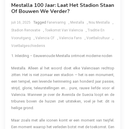
Mestalla 100 Jaar: Laat Het Stadion Staan
Of Bouwen We Verder?
Tagged
,
,
,
juli 16, 2025
Fanervaring
Mestalla
Nou Mestalla
,
,
Stadion Renovatie
Toekomst Van Valencia
Traditie En
,
,
,
,
Vooruitgang
Valencia CF
Valencia Fans
Voetbalcultuur
Voetbalgeschiedenis
1. Inleiding – Eeuwenoude Mestalla ontmoet moderne noden
Mestalla. Alleen al het woord doet elke Valenciaan rechtop
zitten. Het is niet zomaar een stadion — het is een monument,
een tempel, een levende herinnering aan honderd jaar passie,
strijd, glorie, teleurstellingen en… pure, rauwe liefde voor el
Valencia. Wanneer je over de Avenida de Suecia loopt en de
tribunes boven de huizen ziet uitsteken, voel je het: dit is
heilige grond.
Maar zoals met alle iconen komt er een moment van twijfel.
Een moment waarop het verleden botst met de toekomst. Een