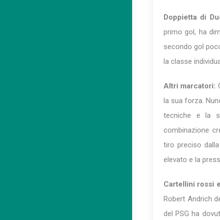
Doppietta di D
primo gol, ha dim
secondo gol poco 
la classe individu
Altri marcatori:
C
la sua forza. Nun
tecniche e la 
combinazione cre
tiro preciso dall
elevato e la pres
Cartellini rossi
Robert Andrich de
del PSG ha dovut