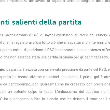
he l’importanza del lavoro di squadra, della strategia e della disc
ti salienti della partita
aris Saint-Germain (PSG) e Bayer Leverkusen al Parco dei Principi 
l che ha regalato ai tifosi tutto ciò che si aspettavano in termini di
al primo calcio di punizione, il PSG ha mostrato la sua potenza offe
o che non sarebbe stata una partita ordinaria per gli ospiti tedeschi.
gio:
La partita è iniziata con un’elevata pressione da parte del PSG, e 
squadra ha creato diverse occasioni pericolose. Il primo gol è arr
one da centrocampo, con Quaresma che ha crossato con precisio
con un potente colpo di testa. L’entusiasmo del pubblico non 
SG ha guadagnato subito lo slancio che ha dettato il tono per il r