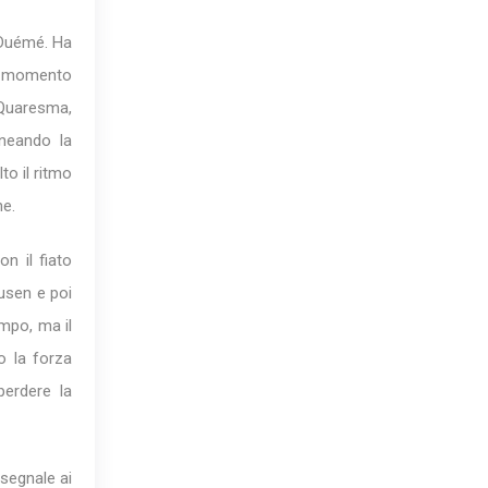
i Duémé. Ha
al momento
 Quaresma,
ineando la
to il ritmo
ne.
n il fiato
kusen e poi
mpo, ma il
o la forza
perdere la
 segnale ai