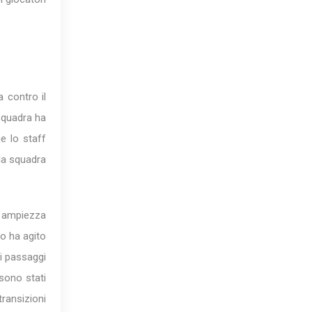
a contro il
 squadra ha
he lo staff
lla squadra
a ampiezza
po ha agito
i passaggi
sono stati
transizioni