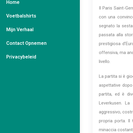
Home
Il Paris Saint-G
Voetbalshirts
con una convincen
segnato la sesta 
Mijn Verhaal
passata alla stor
Contact Opnemen
prestigiosa d’Eu
offensiva, ma an
Privacybeleid
livello.
La partita si è gi
aspettative dopo 
partita, ed è di
Leverkusen. La 
aggressivo, costr
propria porta. Il
minaccia costante