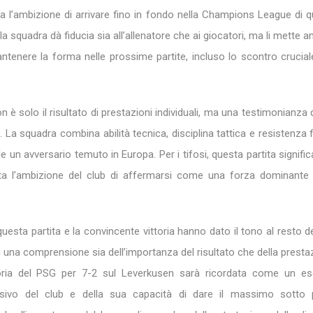
b ha l’ambizione di arrivare fino in fondo nella Champions League di 
lla squadra dà fiducia sia all’allenatore che ai giocatori, ma li mette 
tenere la forma nelle prossime partite, incluso lo scontro cruciale
n è solo il risultato di prestazioni individuali, ma una testimonianza 
. La squadra combina abilità tecnica, disciplina tattica e resistenza f
un avversario temuto in Europa. Per i tifosi, questa partita significa
ta l’ambizione del club di affermarsi come una forza dominante 
uesta partita e la convincente vittoria hanno dato il tono al resto del
ri una comprensione sia dell’importanza del risultato che della presta
toria del PSG per 7-2 sul Leverkusen sarà ricordata come un e
nsivo del club e della sua capacità di dare il massimo sotto 