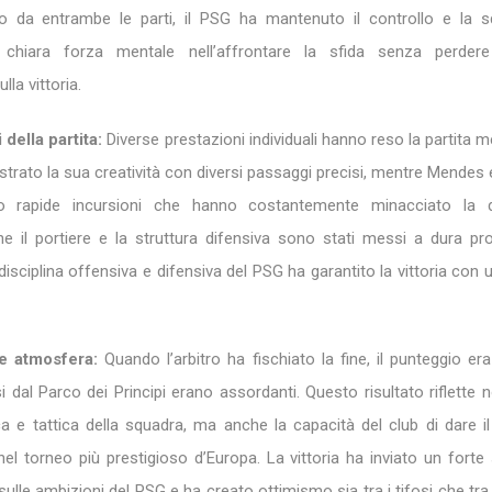
sico da entrambe le parti, il PSG ha mantenuto il controllo e la 
chiara forza mentale nell’affrontare la sfida senza perder
la vittoria.
della partita:
Diverse prestazioni individuali hanno reso la partita 
rato la sua creatività con diversi passaggi precisi, mentre Mendes
o rapide incursioni che hanno costantemente minacciato la d
e il portiere e la struttura difensiva sono stati messi a dura pr
isciplina offensiva e difensiva del PSG ha garantito la vittoria con
 e atmosfera:
Quando l’arbitro ha fischiato la fine, il punteggio era
i dal Parco dei Principi erano assordanti. Questo risultato riflette 
ca e tattica della squadra, ma anche la capacità del club di dare 
el torneo più prestigioso d’Europa. La vittoria ha inviato un forte
ulle ambizioni del PSG e ha creato ottimismo sia tra i tifosi che tra 