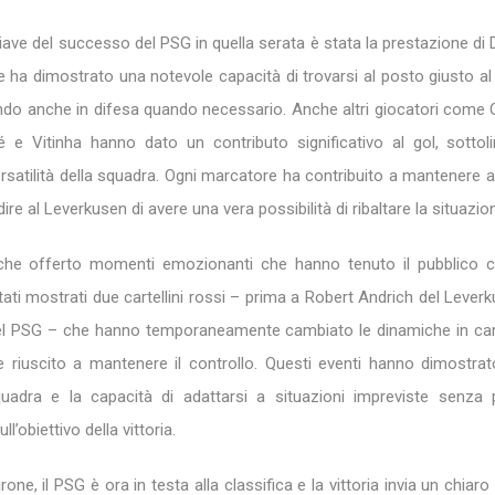
hiave del successo del PSG in quella serata è stata la prestazione d
e ha dimostrato una notevole capacità di trovarsi al posto giusto 
endo anche in difesa quando necessario. Anche altri giocatori come
e Vitinha hanno dato un contributo significativo al gol, sottol
ersatilità della squadra. Ogni marcatore ha contribuito a mantenere al
ire al Leverkusen di avere una vera possibilità di ribaltare la situazio
che offerto momenti emozionanti che hanno tenuto il pubblico co
ti mostrati due cartellini rossi – prima a Robert Andrich del Lever
del PSG – che hanno temporaneamente cambiato le dinamiche in ca
iuscito a mantenere il controllo. Questi eventi hanno dimostrat
uadra e la capacità di adattarsi a situazioni impreviste senza 
l’obiettivo della vittoria.
rone, il PSG è ora in testa alla classifica e la vittoria invia un chiaro