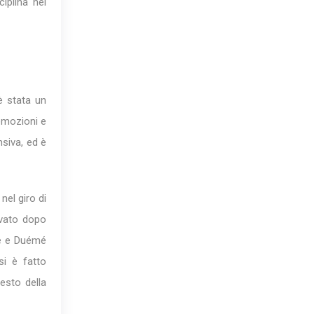
iplina nel
è stata un
 emozioni e
nsiva, ed è
nel giro di
ivato dopo
ne e Duémé
si è fatto
esto della