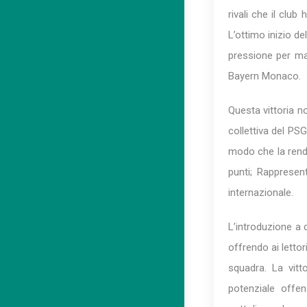
rivali che il clu
L’ottimo inizio de
pressione per man
Bayern Monaco.
Questa vittoria no
collettiva del PSG
modo che la rende 
punti; Rappresen
internazionale.
L’introduzione a q
offrendo ai letto
squadra. La vit
potenziale offe