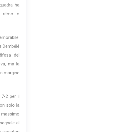
squadra ha
e ritmo o
memorabile.
 e Dembélé
ifesa del
ova, ma la
 un margine
 7-2 per il
non solo la
il massimo
 segnale al
i giocatori