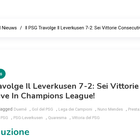
l Nieuws
Il PSG Travolge Il Leverkusen 7-2: Sei Vittorie Consecu
s
avolge Il Leverkusen 7-2: Sei Vittorie
ive In Champions League!
Tagged
,
,
,
,
Duemé
Gol del PSG
Lega dei Campioni
Nuno Mendes
Presta
,
,
,
,
PSG
PSG-Leverkusen
Quaresma
Vittoria del PSG
duzione