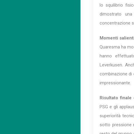
lo squilibrio fi
dimostrato una 
concentrazione sul
Momenti salienti 
Quaresma ha most
hanno effettuat
Leverkusen. Anch
combinazione di d
impressionante.
Risultato finale
PSG e gli applaus
superiorità tecni
sotto pressione n
resto del gruppo s