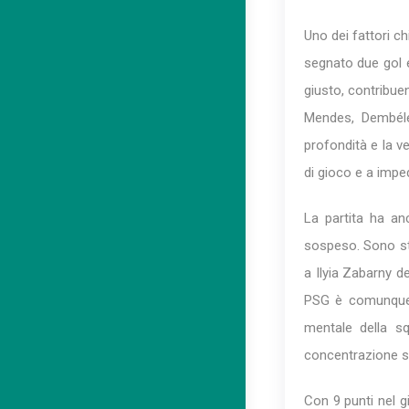
Uno dei fattori c
segnato due gol 
giusto, contribu
Mendes, Dembélé 
profondità e la v
di gioco e a imped
La partita ha an
sospeso. Sono sta
a Ilyia Zabarny 
PSG è comunque r
mentale della sq
concentrazione sul
Con 9 punti nel gi