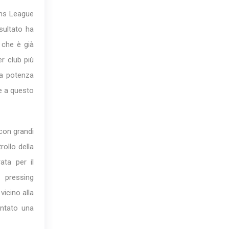
ons League
sultato ha
 che è già
er club più
ua potenza
e a questo
 con grandi
rollo della
ata per il
 pressing
vicino alla
entato una