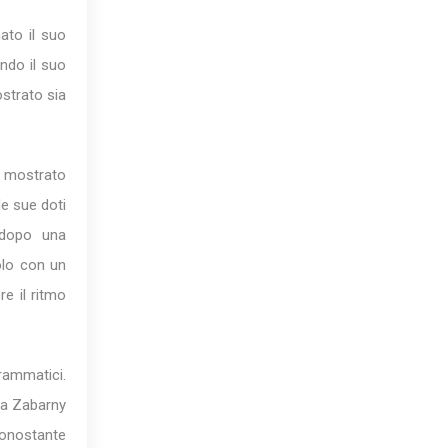
ato il suo
ndo il suo
strato sia
ha mostrato
le sue doti
 dopo una
olo con un
e il ritmo
rammatici.
ia Zabarny
Nonostante