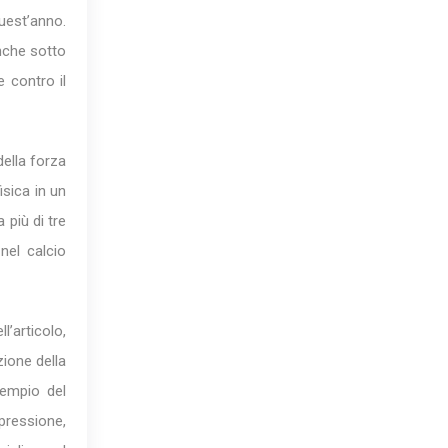
quest’anno.
anche sotto
 contro il
della forza
isica in un
 più di tre
nel calcio
l’articolo,
zione della
sempio del
pressione,