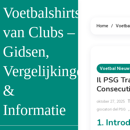
Skip
Voetbalshirts
to
content
Home
Voetba
van Clubs –
Gidsen,
Vergelijkingen
Voetbal Nieuw
Il PSG Tr
&
Consecut
oktober 27, 2025
Informatie
giocatori del PSG
1. Intro