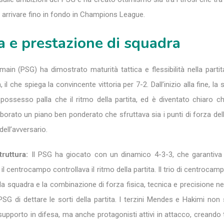
di arrivare fino in fondo in Champions League.
ca e prestazione di squadra
rmain (PSG) ha dimostrato maturità tattica e flessibilità nella partit
il che spiega la convincente vittoria per 7-2. Dall’inizio alla fine, la
l possesso palla che il ritmo della partita, ed è diventato chiaro c
borato un piano ben ponderato che sfruttava sia i punti di forza de
dell’avversario.
ruttura:
Il PSG ha giocato con un dinamico 4-3-3, che garantiv
l centrocampo controllava il ritmo della partita. Il trio di centrocam
 squadra e la combinazione di forza fisica, tecnica e precisione ne
G di dettare le sorti della partita. I terzini Mendes e Hakimi non 
 supporto in difesa, ma anche protagonisti attivi in attacco, creando 