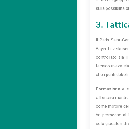
sulla possibilità 
3. Tatti
Il Paris Saint-Ge
Bayer Leverkusen, 
controllato sia i
tecnico aveva ela
che i punti deboli 
Formazione e st
offensiva mentre i
come motore della
ha permesso al PS
solo giocatori di