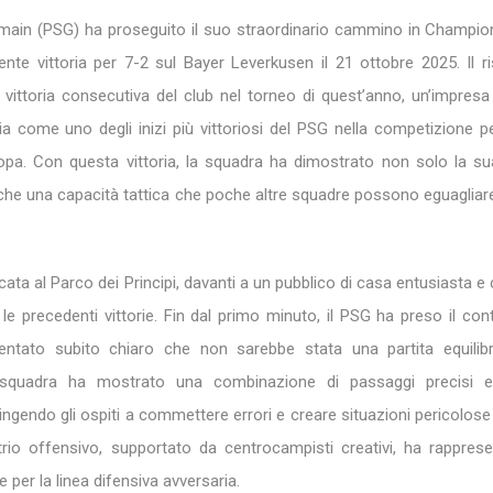
ermain (PSG) ha proseguito il suo straordinario cammino in Champi
te vittoria per 7-2 sul Bayer Leverkusen il 21 ottobre 2025. Il ri
vittoria consecutiva del club nel torneo di quest’anno, un’impresa
ia come uno degli inizi più vittoriosi del PSG nella competizione p
ropa. Con questa vittoria, la squadra ha dimostrato non solo la s
che una capacità tattica che poche altre squadre possono eguagliar
ocata al Parco dei Principi, davanti a un pubblico di casa entusiasta e
le precedenti vittorie. Fin dal primo minuto, il PSG ha preso il cont
ventato subito chiaro che non sarebbe stata una partita equilibr
squadra ha mostrato una combinazione di passaggi precisi e
ingendo gli ospiti a commettere errori e creare situazioni pericolose 
 trio offensivo, supportato da centrocampisti creativi, ha rappres
 per la linea difensiva avversaria.