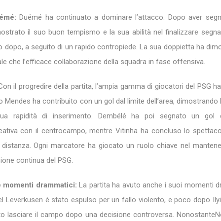
uémé:
Duémé ha continuato a dominare l’attacco. Dopo aver segn
ostrato il suo buon tempismo e la sua abilità nel finalizzare segna
dopo, a seguito di un rapido contropiede. La sua doppietta ha dimo
ale che l’efficace collaborazione della squadra in fase offensiva.
on il progredire della partita, l’ampia gamma di giocatori del PSG 
o Mendes ha contribuito con un gol dal limite dell’area, dimostrando 
sua rapidità di inserimento. Dembélé ha poi segnato un gol
ativa con il centrocampo, mentre Vitinha ha concluso lo spettac
a distanza. Ogni marcatore ha giocato un ruolo chiave nel mantener
sione continua del PSG.
 e momenti drammatici:
La partita ha avuto anche i suoi momenti d
l Leverkusen è stato espulso per un fallo violento, e poco dopo Ily
o lasciare il campo dopo una decisione controversa. Nonostante