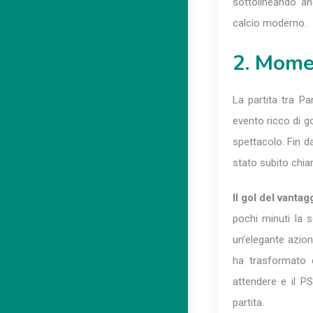
sottolineando anc
calcio moderno.
2. Momen
La partita tra P
evento ricco di go
spettacolo. Fin d
stato subito chiar
Il gol del vantag
pochi minuti la 
un’elegante azi
ha trasformato 
attendere e il P
partita.