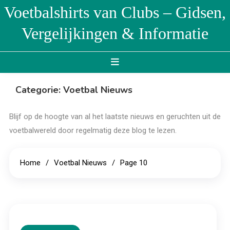
Skip
Voetbalshirts van Clubs – Gidsen,
to
Vergelijkingen & Informatie
content
Categorie:
Voetbal Nieuws
Blijf op de hoogte van al het laatste nieuws en geruchten uit de
voetbalwereld door regelmatig deze blog te lezen.
Home
Voetbal Nieuws
Page 10