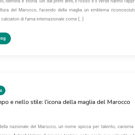
o, identità e storia. Sin dai primi anni, il rosso e il verde hanno rapp
ltura del Marocco, facendo della maglia un emblema riconosciuto 
calciatori di fama internazionale come […]
ing
s
po e nello stile: l’icona della maglia del Marocco
della nazionale del Marocco, un nome spicca per talento, carisma 