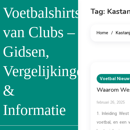
Skip
Voetbalshirts
Tag:
Kasta
to
content
van Clubs –
Home
Kastanj
Gidsen,
Vergelijkingen
Voetbal Nieuw
&
Waarom West
februari 26, 2025
Informatie
1. Inleiding Wes
voetbal, en een v