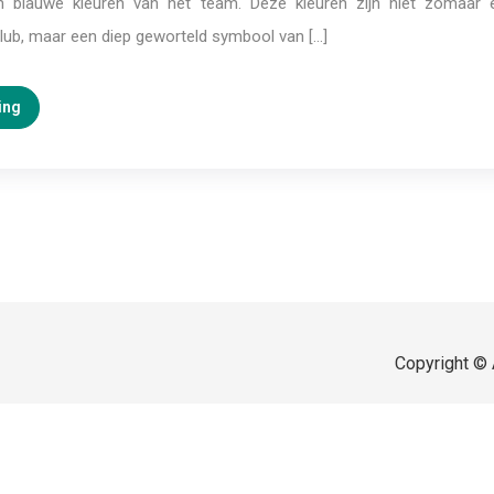
en blauwe kleuren van het team. Deze kleuren zijn niet zomaar 
lub, maar een diep geworteld symbool van […]
ing
Copyright © 