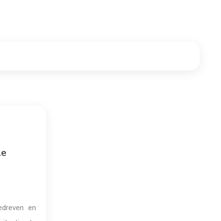
le
edreven en