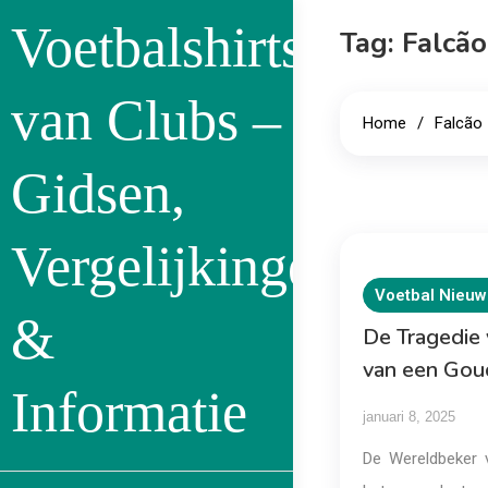
Skip
Voetbalshirts
Tag:
Falcão
to
content
van Clubs –
Home
Falcão
Gidsen,
Vergelijkingen
Voetbal Nieuw
&
De Tragedie v
van een Gou
Informatie
januari 8, 2025
De Wereldbeker 