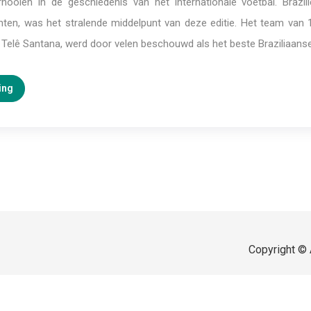
nooien in de geschiedenis van het internationale voetbal. Brazili
enten, was het stralende middelpunt van deze editie. Het team van 
 Telê Santana, werd door velen beschouwd als het beste Braziliaanse
ing
Copyright © 