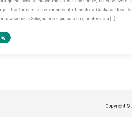
ortoghese svela la nuova maglia della nazionale, un capolavoro c
iva per trasformarsi in un monumento tessuto a Cristiano Ronaldo
tano storico della Seleção non è più solo un giocatore, ma […]
ing
Copyright © 