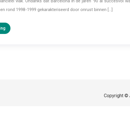
inancieel vlak. Ondanks dat Barcelona in de jaren ’90 al succesvol 
en rond 1998-1999 gekarakteriseerd door onrust binnen […]
ing
Copyright © 