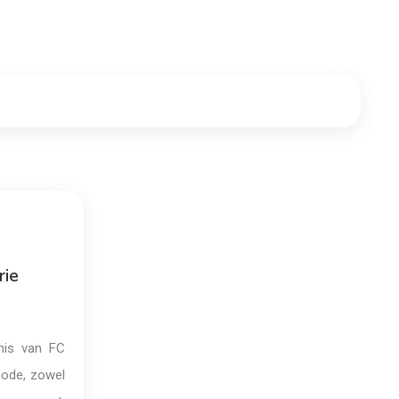
rie
nis van FC
iode, zowel