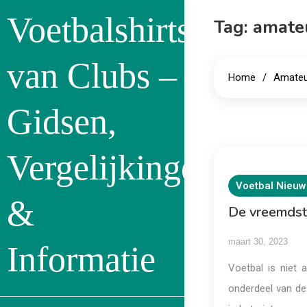
Skip
Voetbalshirts
Tag:
amate
to
content
van Clubs –
Home
Amateu
Gidsen,
Vergelijkingen
Voetbal Nieuw
&
De vreemdst
maart 30, 2023
Informatie
Voetbal is niet 
onderdeel van de 