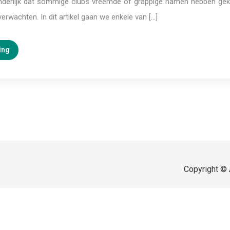
onderlijk dat sommige clubs vreemde of grappige namen hebben gek
erwachten. In dit artikel gaan we enkele van […]
ing
Copyright © 