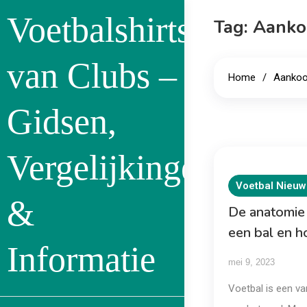
Skip
Voetbalshirts
Tag:
Aanko
to
content
van Clubs –
Home
Aankoo
Gidsen,
Vergelijkingen
Voetbal Nieuw
&
De anatomie 
een bal en h
Informatie
mei 9, 2023
Voetbal is een va