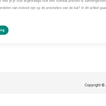
r heb je je ooit afgevraagd hoe een voetbal precies is samengestel
rdelen van invloed zijn op de prestaties van de bal? In dit artikel ga
ing
Copyright © 